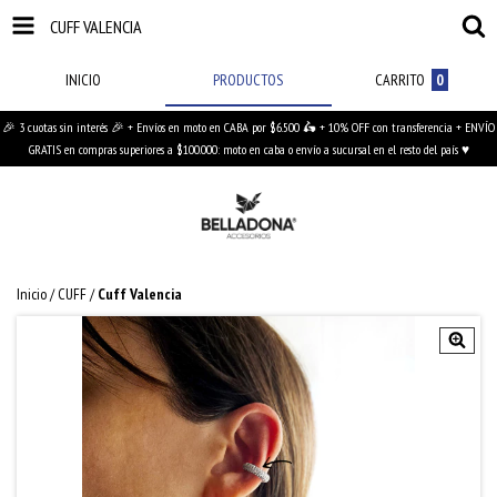
CUFF VALENCIA
INICIO
PRODUCTOS
CARRITO
0
🎉 3 cuotas sin interés 🎉 + Envíos en moto en CABA por $6.500 🛵 + 10% OFF con transferencia + ENVÍO
GRATIS en compras superiores a $100.000: moto en caba o envío a sucursal en el resto del país ♥
Inicio
/
CUFF
/
Cuff Valencia