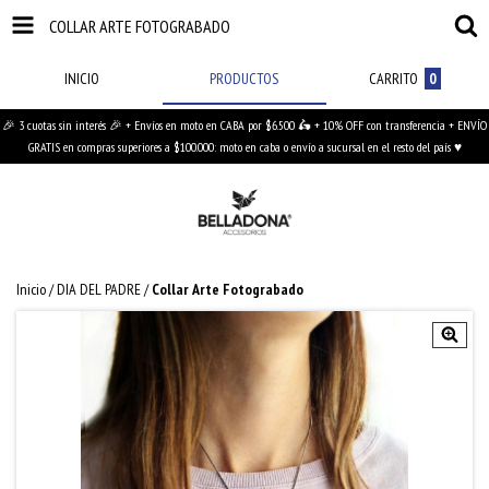
COLLAR ARTE FOTOGRABADO
INICIO
PRODUCTOS
CARRITO
0
🎉 3 cuotas sin interés 🎉 + Envíos en moto en CABA por $6.500 🛵 + 10% OFF con transferencia + ENVÍO
GRATIS en compras superiores a $100.000: moto en caba o envío a sucursal en el resto del país ♥
Inicio
/
DIA DEL PADRE
/
Collar Arte Fotograbado