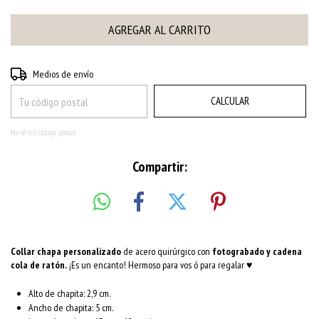
CAMBIAR CP
Entregas para el CP:
Medios de envío
CALCULAR
No sé mi código postal
Compartir:
Collar chapa personalizado
de acero quirúrgico con
fotograbado y cadena
cola de ratón.
¡Es un encanto! Hermoso para vos ó para regalar ♥
Alto de chapita: 2,9 cm.
Ancho de chapita: 5 cm.