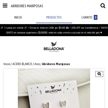
ABRIDORES MARIPOSAS
INICIO
PRODUCTOS
CARRITO
0
🎉 3 cuotas sin interés 🎉 + Envíos en moto en CABA por $6.500 🛵 + 10% OFF con transferencia + ENVÍO
GRATIS en compras superiores a $100.000: moto en caba o envío a sucursal en el resto del país ♥
Inicio
/
ACERO BLANCO
/
Aros
/
Abridores Mariposas