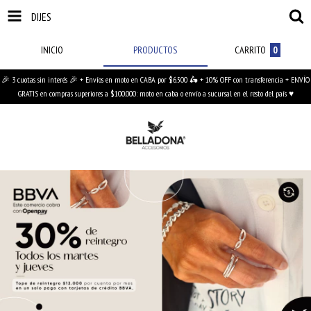
DIJES
INICIO
PRODUCTOS
CARRITO
0
🎉 3 cuotas sin interés 🎉 + Envíos en moto en CABA por $6.500 🛵 + 10% OFF con transferencia + ENVÍO
GRATIS en compras superiores a $100.000: moto en caba o envío a sucursal en el resto del país ♥